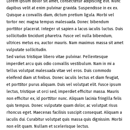
Lorem ipsum dolor sit amet, consectetur adipiscing elit. Nunc
dapibus velit at enim pulvinar gravida. Suspendisse in ex ex.
Quisque a convallis diam, dictum pretium ligula. Morbi vel
tortor nec magna tempus malesuada. Donec bibendum
porttitor placerat. Integer ut sapien a lacus iaculis luctus. Duis
sollicitudin tincidunt pharetra. Fusce vel nulla bibendum,
ultrices metus eu, auctor mauris. Nam maximus massa sit amet
vulputate sollicitudin.
Sed varius tristique libero vitae pulvinar. Pellentesque
imperdiet arcu quis odio convallis vestibulum. Nam in mi a
tellus volutpat malesuada vitae vel eros. Duis commodo
eleifend diam ut finibus. Donec iaculis lectus et diam feugiat,
et porttitor purus aliquam. Duis vel volutpat elit. Fusce ipsum
lectus, tristique ut orci sed, imperdiet efficitur massa. Mauris
non efficitur ex, id porttitor nunc. Aliquam lacinia fringilla felis
quis tempus. Donec vulputate quam dolor, ac volutpat risus
rhoncus eget. Maecenas facilisis suscipit consequat. Aliquam a
iaculis dui. Curabitur volutpat quis massa quis dignissim. Morbi
non elit quam. Nullam et scelerisque lectus.