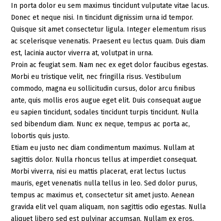
In porta dolor eu sem maximus tincidunt vulputate vitae lacus.
Donec et neque nisi. In tincidunt dignissim urna id tempor.
Quisque sit amet consectetur ligula. Integer elementum risus
ac scelerisque venenatis. Praesent eu lectus quam. Duis diam
est, lacinia auctor viverra at, volutpat in urna.
Proin ac feugiat sem. Nam nec ex eget dolor faucibus egestas.
Morbi eu tristique velit, nec fringilla risus. Vestibulum
commodo, magna eu sollicitudin cursus, dolor arcu finibus
ante, quis mollis eros augue eget elit. Duis consequat augue
eu sapien tincidunt, sodales tincidunt turpis tincidunt. Nulla
sed bibendum diam. Nunc ex neque, tempus ac porta ac,
lobortis quis justo.
Etiam eu justo nec diam condimentum maximus. Nullam at
sagittis dolor. Nulla rhoncus tellus at imperdiet consequat.
Morbi viverra, nisi eu mattis placerat, erat lectus luctus
mauris, eget venenatis nulla tellus in leo. Sed dolor purus,
tempus ac maximus et, consectetur sit amet justo. Aenean
gravida elit vel quam aliquam, non sagittis odio egestas. Nulla
aliquet libero sed est pulvinar accumsan. Nullam ex eros,